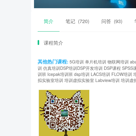
简介
笔记
(720)
问答
(93)
课程简介
其他热门课程:
5G培训
单片机培训
物联网培训
ab
训
仿真培训
DSP培训
DSP开发培训
DSP课程
SPSS
训班
Icepak培训班
dsp培训
LACS培训
FLOW培训
拟实验室培训
培训虚拟实验室
Labview培训
培训虚