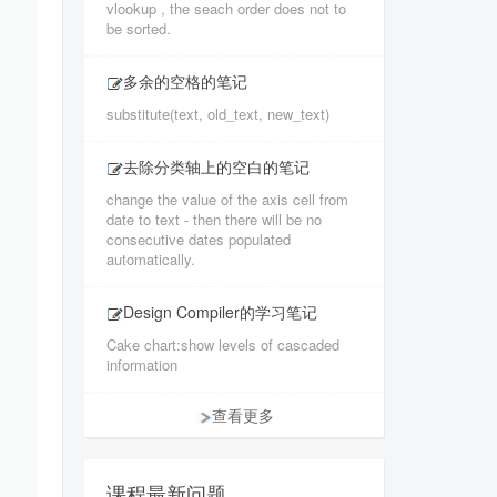
vlookup , the seach order does not to
be sorted.
多余的空格的笔记
substitute(text, old_text, new_text)
去除分类轴上的空白的笔记
change the value of the axis cell from
date to text - then there will be no
consecutive dates populated
automatically.
Design Compiler的学习笔记
Cake chart:show levels of cascaded
information
查看更多
课程最新问题