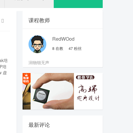
课程教师
RedWOod
8
在教
47
粉丝
pak培
润物细无声
SP培
w
虚
最新评论