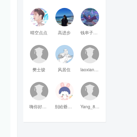
晴空点点
高进步
钱串子123
樊士骏
风居住
laoxianrou
嗨你好8mm
别給爺装纯
Yang_811