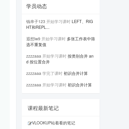
学员动态
钱串子123
开始学习课时
LEFT、RIG
HT和REPL...
遐想lw9
开始学习课时
多张工作表中筛
选不重复值
zzzzaaa
开始学习课时
按类别合并 an
d 按位置合并
zzzzaaa
学完了课时
初识合并计算
zzzzaaa
开始学习课时
初识合并计算
课程最新笔记
VLOOKUP站着看的笔记