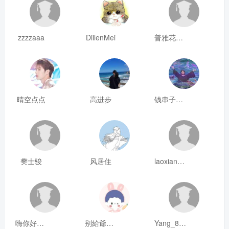
zzzzaaa
DillenMei
普雅花qya
晴空点点
高进步
钱串子123
樊士骏
风居住
laoxianrou
嗨你好8mm
别給爺装纯
Yang_811