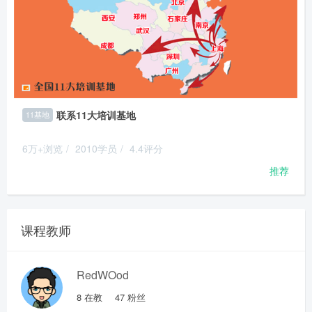
联系11大培训基地
11基地
6万+浏览
/
2010学员
/
4.4评分
推荐
课程教师
RedWOod
8
在教
47
粉丝