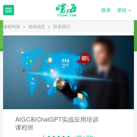
搜课
课程
T
o
g
课程列表
>
培训动态
>
联系我们
g
l
e
n
a
v
i
g
a
t
i
o
n
AIGC和ChatGPT实战应用培训
课程班
5
（285人评价）