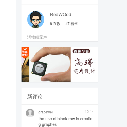
RedWOod
8
在教
47
粉丝
润物细无声
新评论
10-14
gracewei
the use of blank row in creatin
g graphes