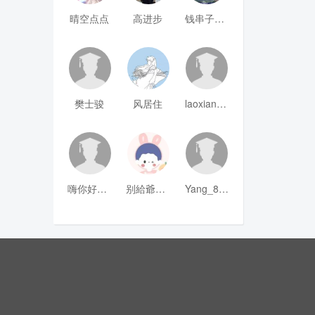
晴空点点
高进步
钱串子123
樊士骏
风居住
laoxianrou
嗨你好8mm
别給爺装纯
Yang_811