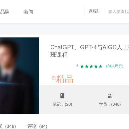
课程
品牌
新闻
ChatGPT、GPT-4与AIG
班课程
5
（34人评价）
精品
热
笔记：(20)
学员：(348)
员
(348)
评论
(84)