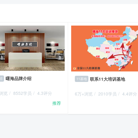
曙海品牌介绍
联系11大培训基地
绍
11基地
+浏览
/
8552学员
/
4.3评分
6万+浏览
/
2010学员
/
4.4评分
推荐