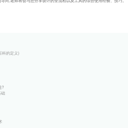
导向,老师将会与您分享设计的全流程以及工具的综合使用经验、技巧。
基百科的定义)
题?
基础
术