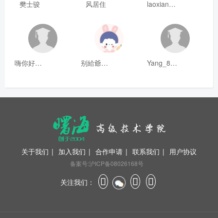
樊士骏
风居住
laoxianrou
嗨你好8mm
别給爺装纯
Yang_811
关于我们
|
加入我们
|
合作申请
|
联系我们
|
用户协议
备案号:沪ICP备08026168号
关注我们：