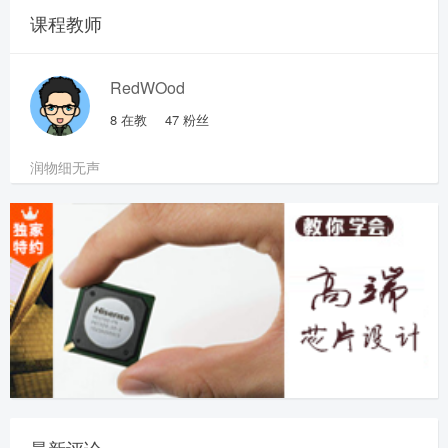
课程教师
RedWOod
8
在教
47
粉丝
润物细无声