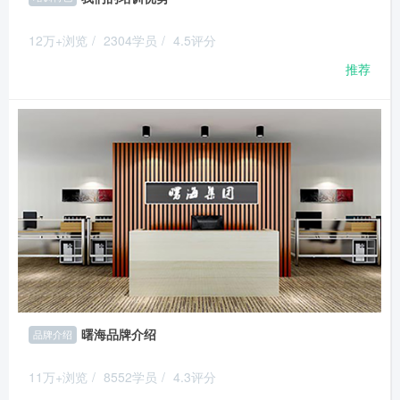
12万+浏览
/
2304学员
/
4.5评分
推荐
曙海品牌介绍
品牌介绍
11万+浏览
/
8552学员
/
4.3评分