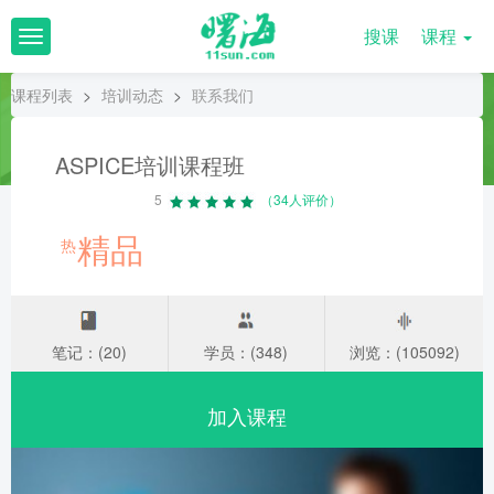
搜课
课程
T
o
g
课程列表
>
培训动态
>
联系我们
g
l
e
ASPICE培训课程班
n
a
5
（34人评价）
v
精品
i
热
g
a
t
i
o
笔记：(20)
学员：(348)
浏览：(105092)
n
加入课程