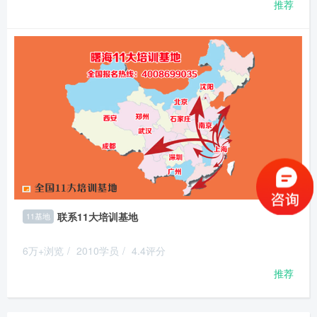
推荐
联系11大培训基地
11基地
6万+浏览
/
2010学员
/
4.4评分
推荐