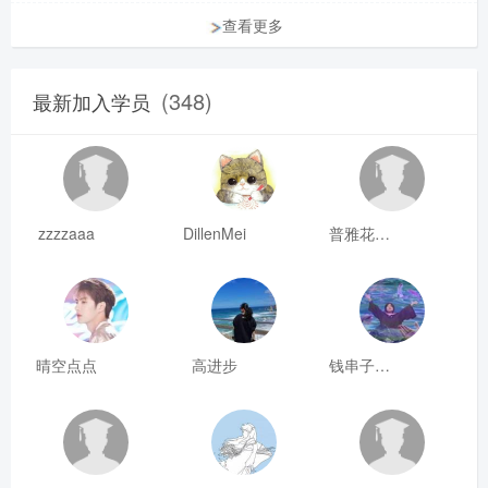
查看更多
(348)
最新加入学员
zzzzaaa
DillenMei
普雅花qya
晴空点点
高进步
钱串子123