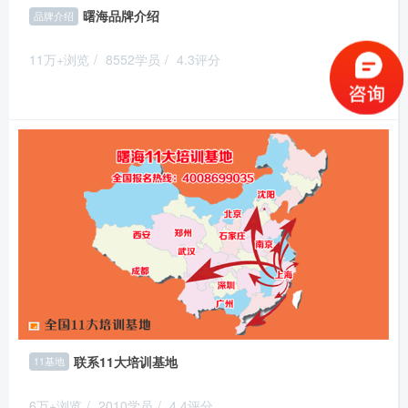
曙海品牌介绍
品牌介绍
11万+浏览
/
8552学员
/
4.3评分
推荐
联系11大培训基地
11基地
6万+浏览
/
2010学员
/
4.4评分