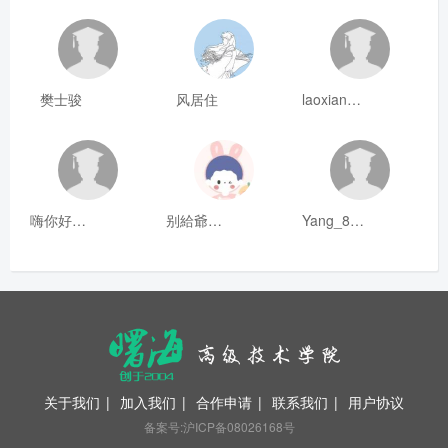
樊士骏
风居住
laoxianrou
嗨你好8mm
别給爺装纯
Yang_811
关于我们
|
加入我们
|
合作申请
|
联系我们
|
用户协议
备案号:沪ICP备08026168号