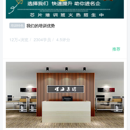
我们的培训优势
培训特色
12万+浏览
/
2304学员
/
4.5评分
推荐