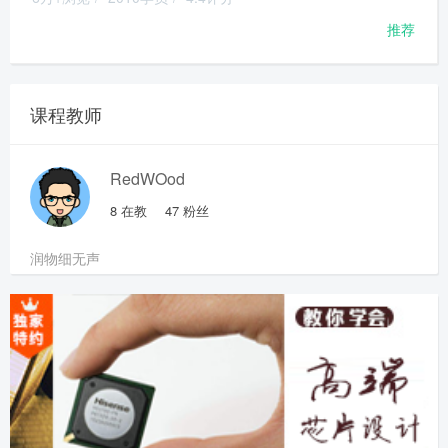
推荐
课程教师
RedWOod
8
在教
47
粉丝
润物细无声