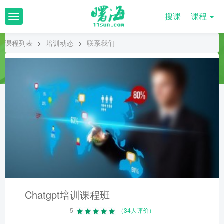
搜课
课程
T
o
g
课程列表
>
培训动态
>
联系我们
g
l
e
n
a
v
i
g
a
t
i
o
n
Chatgpt培训课程班
5
（34人评价）