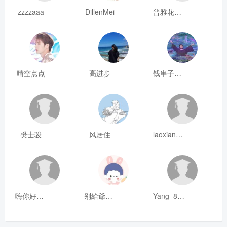
zzzzaaa
DillenMei
普雅花qya
晴空点点
高进步
钱串子123
樊士骏
风居住
laoxianrou
嗨你好8mm
别給爺装纯
Yang_811