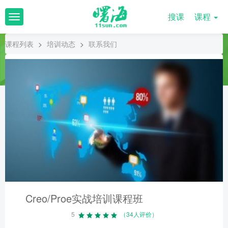
搜课
课程
T
o
g
课程列表
>
培训动态
>
联系我们
g
l
e
n
a
v
i
g
a
t
i
o
n
Creo/Proe实战培训课程班
5
（34人评价）