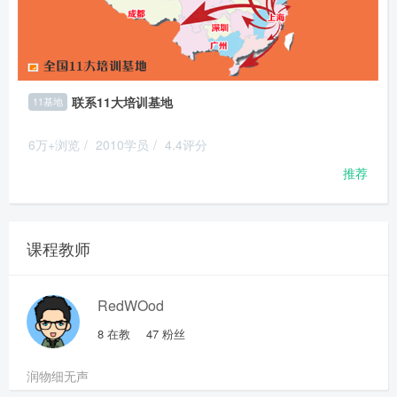
联系11大培训基地
11基地
6万+浏览
/
2010学员
/
4.4评分
推荐
课程教师
RedWOod
8
在教
47
粉丝
润物细无声