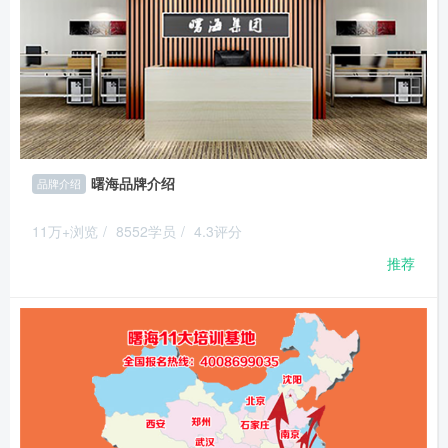
曙海品牌介绍
品牌介绍
11万+浏览
/
8552学员
/
4.3评分
推荐