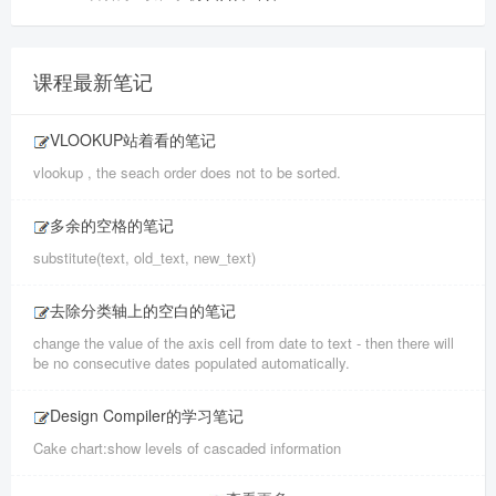
课程最新笔记
VLOOKUP站着看的笔记
vlookup , the seach order does not to be sorted.
多余的空格的笔记
substitute(text, old_text, new_text)
去除分类轴上的空白的笔记
change the value of the axis cell from date to text - then there will
be no consecutive dates populated automatically.
Design Compiler的学习笔记
Cake chart:show levels of cascaded information