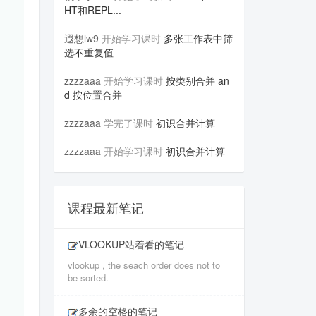
HT和REPL...
遐想lw9
开始学习课时
多张工作表中筛
选不重复值
zzzzaaa
开始学习课时
按类别合并 an
d 按位置合并
zzzzaaa
学完了课时
初识合并计算
zzzzaaa
开始学习课时
初识合并计算
课程最新笔记
VLOOKUP站着看的笔记
vlookup , the seach order does not to
be sorted.
多余的空格的笔记