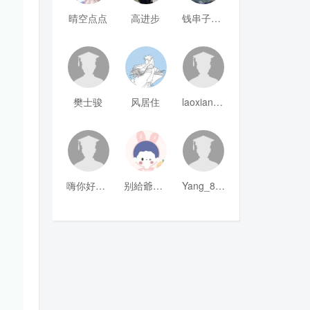
晴空点点
高进步
钱串子123
樊士骏
风居住
laoxianrou
嗨你好8mm
别給爺装纯
Yang_811