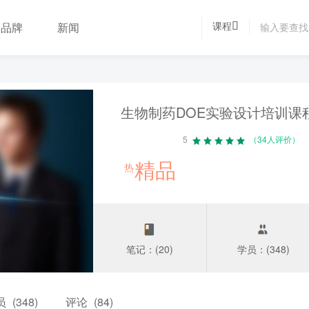
课程
品牌
新闻
生物制药DOE实验设计培训课
5
（34人评价）
精品
热
笔记：(20)
学员：(348)
员
(348)
评论
(84)