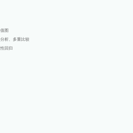
单值图
差分析、多重比较
线性回归