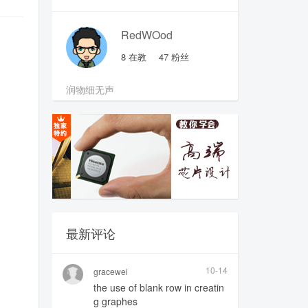
RedWOod
8
在教
47
粉丝
润物细无声
最新评论
10-14
gracewei
the use of blank row in creatin
g graphes