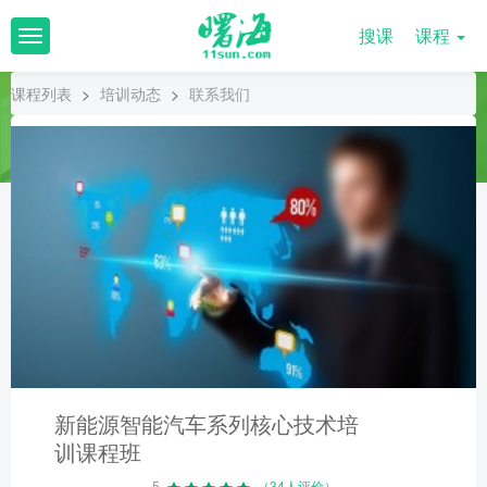
搜课
课程
T
o
g
课程列表
>
培训动态
>
联系我们
g
l
e
n
a
v
i
g
a
t
i
o
n
新能源智能汽车系列核心技术培
训课程班
5
（34人评价）