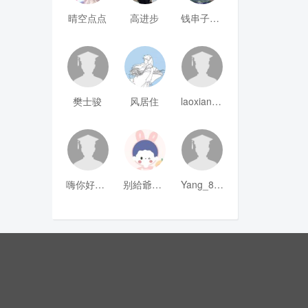
晴空点点
高进步
钱串子123
樊士骏
风居住
laoxianrou
嗨你好8mm
别給爺装纯
Yang_811