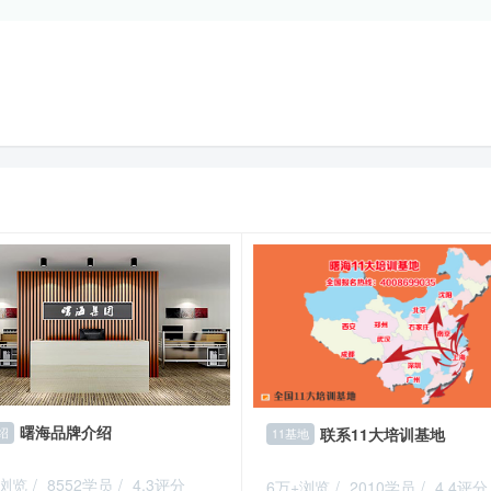
曙海品牌介绍
联系11大培训基地
绍
11基地
+浏览
/
8552学员
/
4.3评分
6万+浏览
/
2010学员
/
4.4评分