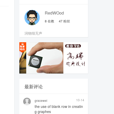
RedWOod
8
在教
47
粉丝
润物细无声
最新评论
10-14
gracewei
the use of blank row in creatin
g graphes