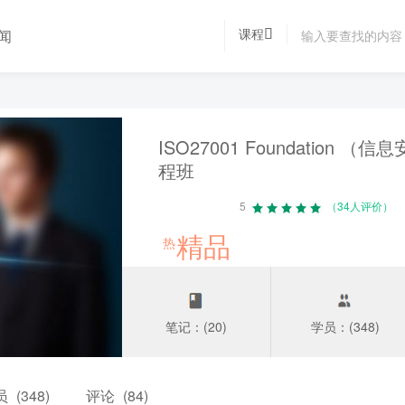
课程
闻
ISO27001 Foundation
程班
5
（34人评价）
精品
热
笔记：(20)
学员：(348)
员
(348)
评论
(84)