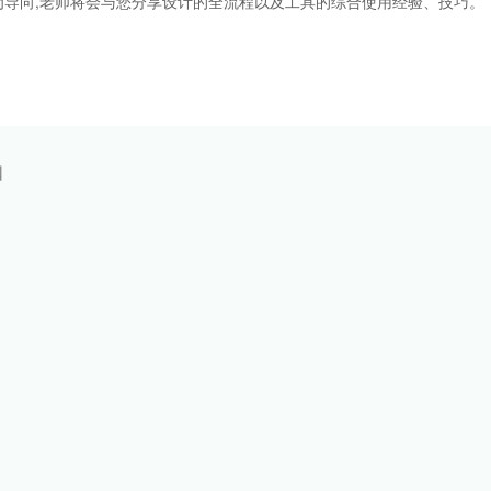
导向,老师将会与您分享设计的全流程以及工具的综合使用经验、技巧。
训