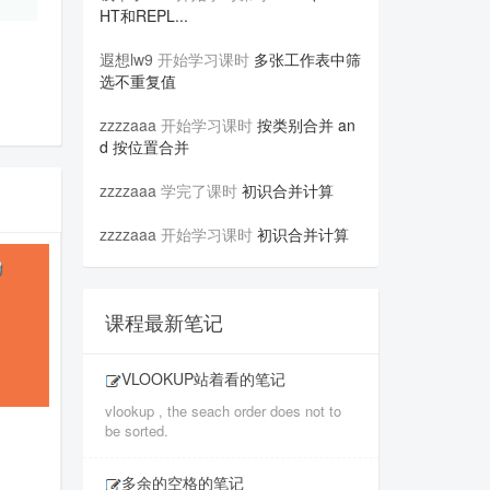
HT和REPL...
遐想lw9
开始学习课时
多张工作表中筛
选不重复值
zzzzaaa
开始学习课时
按类别合并 an
d 按位置合并
zzzzaaa
学完了课时
初识合并计算
zzzzaaa
开始学习课时
初识合并计算
课程最新笔记
VLOOKUP站着看的笔记
vlookup , the seach order does not to
be sorted.
多余的空格的笔记