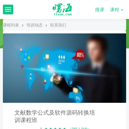
搜课
课程
T
o
g
课程列表
>
培训动态
>
联系我们
g
l
e
n
a
v
i
g
a
t
i
o
n
文献数学公式及软件源码转换培
训课程班
5
（285人评价）