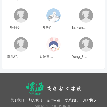
樊士骏
风居住
laoxianrou
嗨你好8mm
别給爺装纯
Yang_811
关于我们
|
加入我们
|
合作申请
|
联系我们
|
用户协议
备案号:沪ICP备08026168号