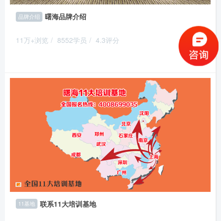
曙海品牌介绍
品牌介绍
11万+浏览
/
8552学员
/
4.3评分
推荐
联系11大培训基地
11基地