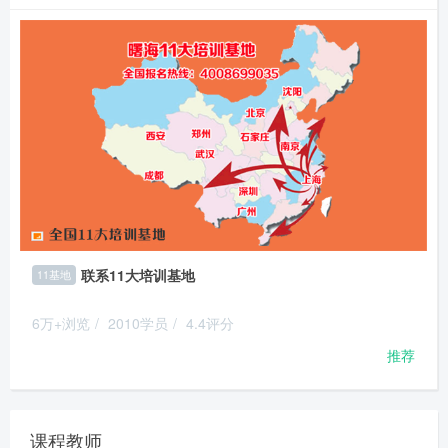
联系11大培训基地
11基地
6万+浏览
/
2010学员
/
4.4评分
推荐
课程教师