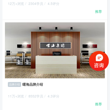
12万+浏览
/
2304学员
/
4.5评分
推荐
曙海品牌介绍
品牌介绍
11万+浏览
/
8552学员
/
4.3评分
推荐