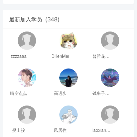
(348)
最新加入学员
zzzzaaa
DillenMei
普雅花qya
晴空点点
高进步
钱串子123
樊士骏
风居住
laoxianrou