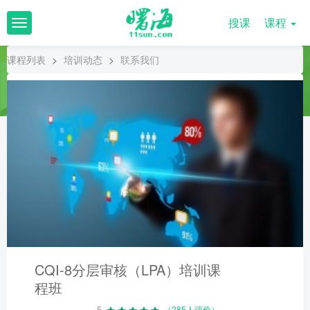
搜课
课程
T
o
g
课程列表
>
培训动态
>
联系我们
g
l
e
n
a
v
i
g
a
t
i
o
n
CQI-8分层审核（LPA）培训课
程班
5
（285人评价）