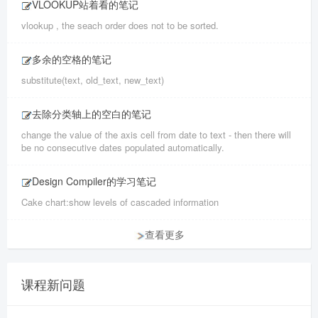
VLOOKUP站着看的笔记
vlookup , the seach order does not to be sorted.
多余的空格的笔记
substitute(text, old_text, new_text)
去除分类轴上的空白的笔记
change the value of the axis cell from date to text - then there will
be no consecutive dates populated automatically.
Design Compiler的学习笔记
Cake chart:show levels of cascaded information
查看更多
课程新问题