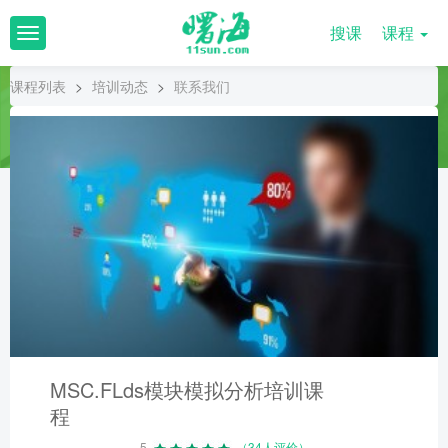
搜课
课程
T
o
g
课程列表
>
培训动态
>
联系我们
g
l
e
n
a
v
i
g
a
t
i
o
n
MSC.FLds模块模拟分析培训课
程
5
（34人评价）