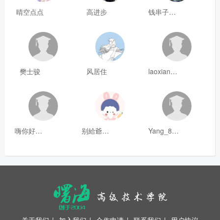
晴空点点
高进步
钱串子123
樊士骏
风居住
laoxianrou
嗨你好8mm
别給爺装纯
Yang_811
关于我们
|
加入我们
|
合作申请
|
联系我们
|
用户协议