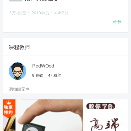
6万+浏览
/
2010学员
/
4.4评分
推荐
课程教师
RedWOod
8
在教
47
粉丝
润物细无声