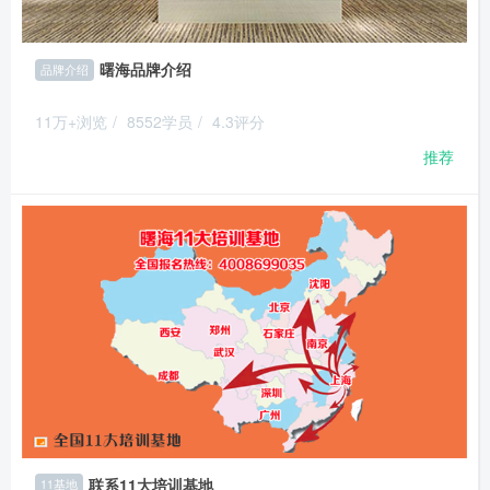
曙海品牌介绍
品牌介绍
11万+浏览
/
8552学员
/
4.3评分
推荐
联系11大培训基地
11基地