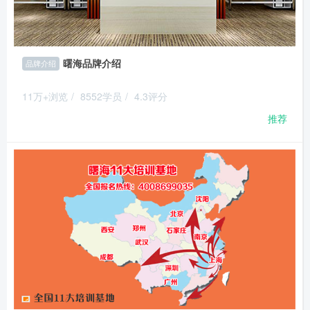
曙海品牌介绍
品牌介绍
11万+浏览
/
8552学员
/
4.3评分
推荐