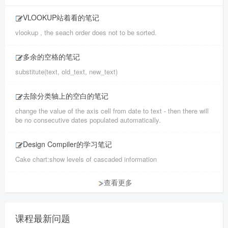
VLOOKUP站着看的笔记
vlookup , the seach order does not to be sorted.
多余的空格的笔记
substitute(text, old_text, new_text)
去除分类轴上的空白的笔记
change the value of the axis cell from date to text - then there will
be no consecutive dates populated automatically.
Design Compiler的学习笔记
Cake chart:show levels of cascaded information
查看更多
课程最新问题