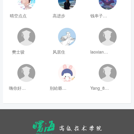
晴空点点
高进步
钱串子123
樊士骏
风居住
laoxianrou
嗨你好8mm
别給爺装纯
Yang_811