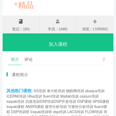
精品
热
笔记：(20)
学员：(348)
浏览：(105092)
加入课程
简介
评论
课程简介
其他热门课程:
5G培训
单片机培训
物联网培训
abaqus培训
ICEPAK培训
Hfss培训
fluent培训
Matlab培训
cesium培训
icepak培训
仿真培训
DSP培训
DSP开发培训
DSP课程
SPSS课程
icepak课程
ANSYS课程
疲劳分析培训
可靠性分析培训
fluent课
程
DSP培训班
Icepak培训班
dsp培训
LACS培训
FLOW培训
培