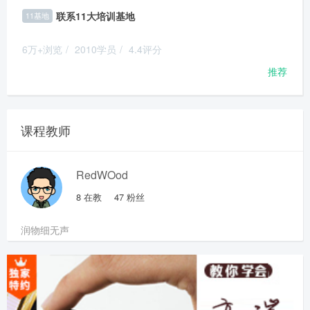
联系11大培训基地
11基地
6万+浏览
/
2010学员
/
4.4评分
推荐
课程教师
RedWOod
8
在教
47
粉丝
润物细无声