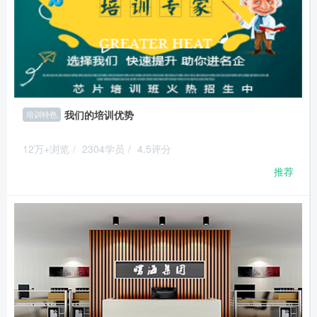
我们的培训优势
培训特色
12万+浏览
/
2304学员
/
4.5评分
推荐