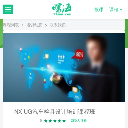
搜课
课程
T
o
g
课程列表
>
培训动态
>
联系我们
g
l
e
n
a
v
i
g
a
t
i
o
n
NX UG汽车检具设计培训课程班
5
（285人评价）