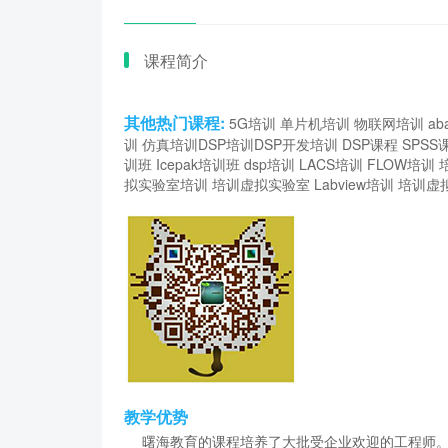
课程简介
其他热门课程:
5G培训
单片机培训
物联网培训
ab
训
仿真培训
DSP培训
DSP开发培训
DSP课程
SPSS
训班
Icepak培训班
dsp培训
LACS培训
FLOW培训
拟实验室培训
培训虚拟实验室
Labview培训
培训虚
教学优势
曙海教育的课程培养了大批受企业欢迎的工程师。