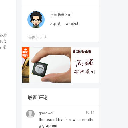
RedWOod
8
在教
47
粉丝
pak培
润物细无声
SP培
w
虚
最新评论
10-14
gracewei
the use of blank row in creatin
g graphes