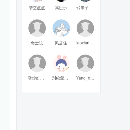
晴空点点
高进步
钱串子123
樊士骏
风居住
laoxianrou
嗨你好8mm
别給爺装纯
Yang_811