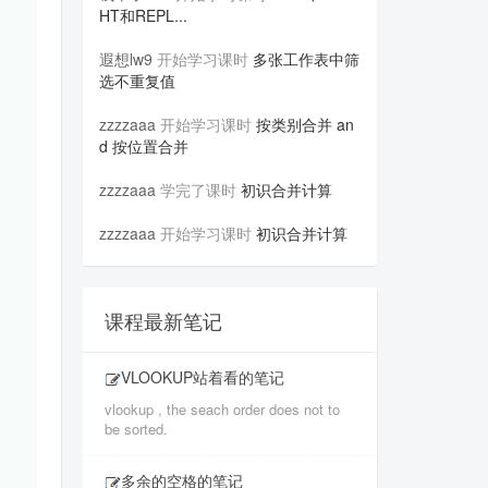
HT和REPL...
遐想lw9
开始学习课时
多张工作表中筛
选不重复值
zzzzaaa
开始学习课时
按类别合并 an
d 按位置合并
zzzzaaa
学完了课时
初识合并计算
zzzzaaa
开始学习课时
初识合并计算
课程最新笔记
VLOOKUP站着看的笔记
vlookup , the seach order does not to
be sorted.
多余的空格的笔记