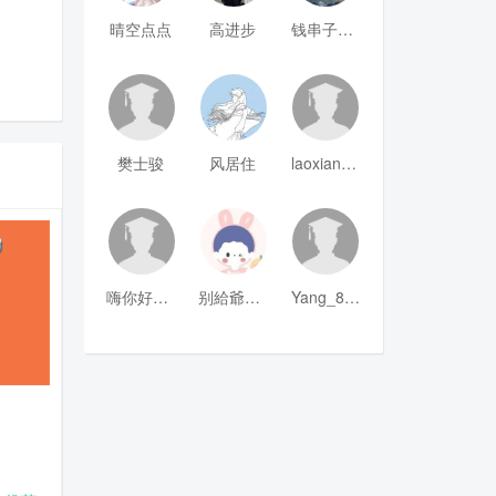
晴空点点
高进步
钱串子123
樊士骏
风居住
laoxianrou
嗨你好8mm
别給爺装纯
Yang_811