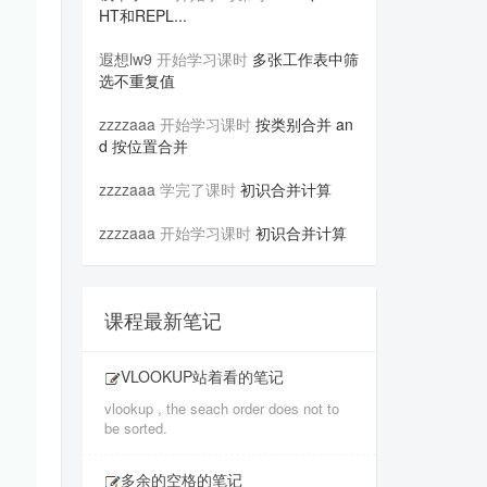
HT和REPL...
遐想lw9
开始学习课时
多张工作表中筛
选不重复值
zzzzaaa
开始学习课时
按类别合并 an
d 按位置合并
zzzzaaa
学完了课时
初识合并计算
zzzzaaa
开始学习课时
初识合并计算
课程最新笔记
VLOOKUP站着看的笔记
vlookup , the seach order does not to
be sorted.
多余的空格的笔记