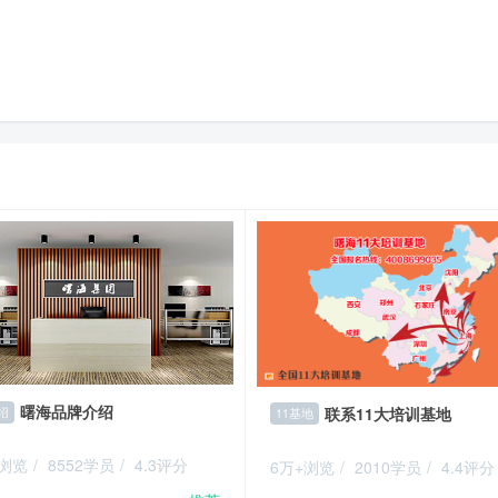
曙海品牌介绍
联系11大培训基地
绍
11基地
+浏览
/
8552学员
/
4.3评分
6万+浏览
/
2010学员
/
4.4评分