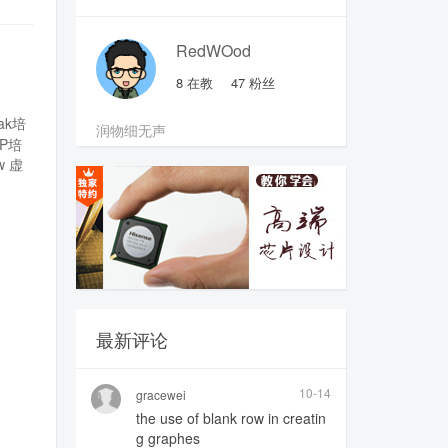
RedWOod
8
在教
47
粉丝
pak培
润物细无声
SP培
w
虚
最新评论
10-14
gracewei
the use of blank row in creatin
g graphes