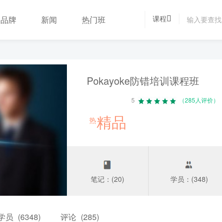
课程
品牌
新闻
热门班
Pokayoke防错培训课程班
5
（285人评价）
精品
热
笔记：(20)
学员：(348)
学员
(6348)
评论
(285)