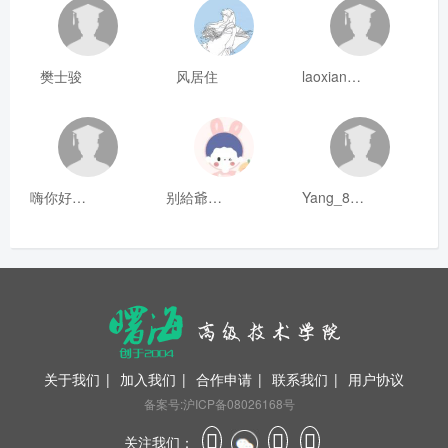
樊士骏
风居住
laoxianrou
嗨你好8mm
别給爺装纯
Yang_811
关于我们
|
加入我们
|
合作申请
|
联系我们
|
用户协议
备案号:沪ICP备08026168号
关注我们：