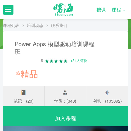
搜课
课程
T
o
g
课程列表
>
培训动态
>
联系我们
g
l
e
Power Apps 模型驱动培训课程
n
班
a
v
5
（34人评价）
i
g
精品
热
a
t
i
o
n
笔记：(20)
学员：(348)
浏览：(105092)
加入课程