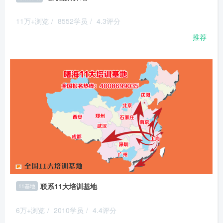
11万+浏览
/
8552学员
/
4.3评分
推荐
联系11大培训基地
11基地
6万+浏览
/
2010学员
/
4.4评分