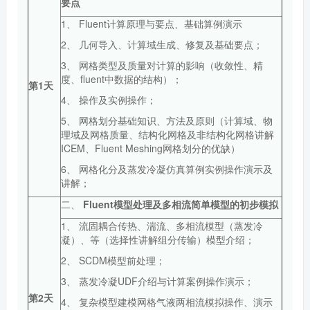
要点
1、 Fluent计算原理与要点、基础算例演示
2、 几何导入、计算域生成、修复及基础要点；
3、 网格类型及质量对计算的影响（收敛性、精
度、fluent中数据的结构）；
第1天
4、 操作及实例操作；
5、 网格划分基础知识、方法及原则（计算域、物
理域及网格质量、结构化网格及非结构化网格讲解
ICEM、Fluent Meshing网格划分的优缺）
6、 网格化分及蒸发冷凝仿真算例实例操作演示及
讲解；
二、
Fluent
模型处理及多相流简单模型的初步模拟
1、 流固耦合传热、湍流、多相流模型（蒸发冷
凝）、等（选择性讲解组分传输）模型介绍；
2、 SCDM模型前处理；
3、 蒸发冷凝UDF介绍与计算案例操作演示；
第
2
天
4、 复杂模型建模网格气液两相流模拟操作、演示