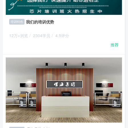
我们的培训优势
培训特色
12万+浏览
/
2304学员
/
4.5评分
推荐