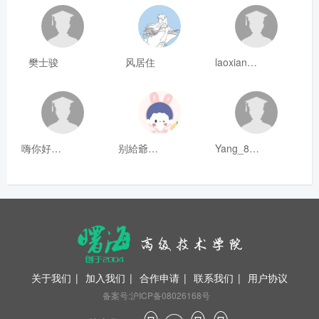
樊士骏
风居住
laoxianrou
嗨你好8mm
别給爺装纯
Yang_811
关于我们
|
加入我们
|
合作申请
|
联系我们
|
用户协议
备案号:沪ICP备08026168号