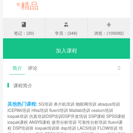
精品
热
笔记：(20)
学员：(348)
浏览：(105092)
加入课程
简介
评论
课程简介
其他热门课程:
5G培训
单片机培训
物联网培训
abaqus培训
ICEPAK培训
Hfss培训
fluent培训
Matlab培训
cesium培训
icepak培训
仿真培训
DSP培训
DSP开发培训
DSP课程
SPSS课程
icepak课程
ANSYS课程
疲劳分析培训
可靠性分析培训
fluent课
程
DSP培训班
Icepak培训班
dsp培训
LACS培训
FLOW培训
培