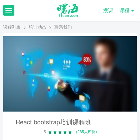
搜课
课程
T
o
g
课程列表
>
培训动态
>
联系我们
g
l
e
n
a
v
i
g
a
t
i
o
n
React bootstrap培训课程班
5
（285人评价）