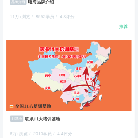
曙海品牌介绍
品牌介绍
11万+浏览
/
8552学员
/
4.3评分
推荐
联系11大培训基地
11基地
6万+浏览
/
2010学员
/
4.4评分