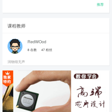
推荐
课程教师
RedWOod
8
在教
47
粉丝
润物细无声