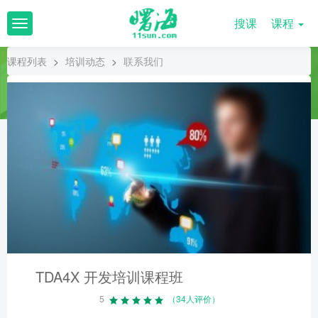
搜课
课程
T
o
g
课程列表
>
培训动态
>
联系我们
g
l
e
n
a
v
i
g
a
t
i
o
n
TDA4X 开发培训课程班
5
（34人评价）