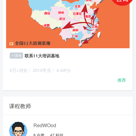
联系11大培训基地
11基地
6万+浏览
/
2010学员
/
4.4评分
推荐
课程教师
RedWOod
8
在教
47
粉丝