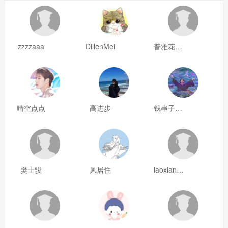
zzzzaaa
DillenMei
普雅花qya
晴空点点
高进步
钱串子123
樊士骏
风居住
laoxianrou