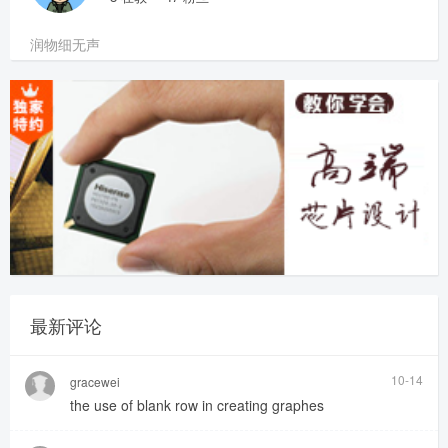
润物细无声
最新评论
10-14
gracewei
the use of blank row in creating graphes