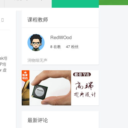
课程教师
RedWOod
8
在教
47
粉丝
pak培
润物细无声
SP培
w
虚
最新评论