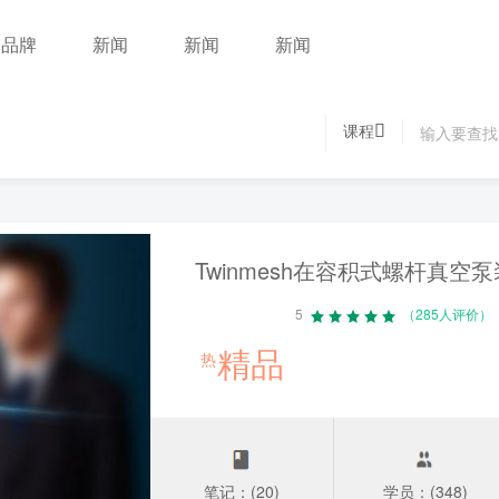
品牌
新闻
新闻
新闻
课程
Twinmesh在容积式螺杆真空
5
（285人评价）
精品
热
笔记：(20)
学员：(348)