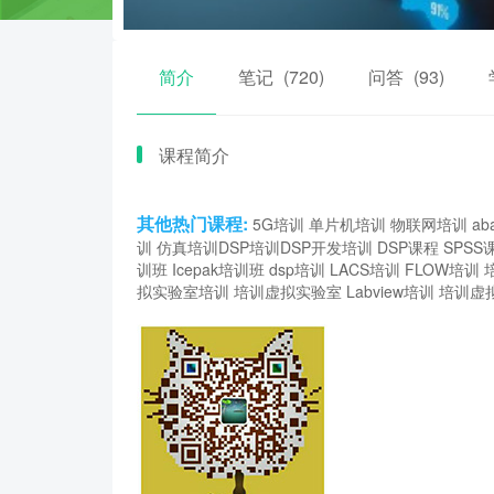
简介
笔记
(720)
问答
(93)
课程简介
其他热门课程:
5G培训
单片机培训
物联网培训
ab
训
仿真培训
DSP培训
DSP开发培训
DSP课程
SPSS
训班
Icepak培训班
dsp培训
LACS培训
FLOW培训
拟实验室培训
培训虚拟实验室
Labview培训
培训虚