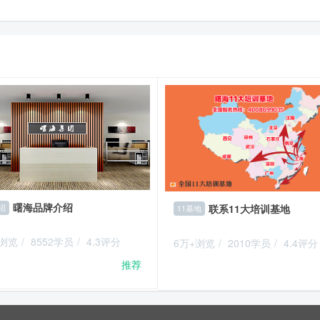
曙海品牌介绍
联系11大培训基地
绍
11基地
+浏览
/
8552学员
/
4.3评分
6万+浏览
/
2010学员
/
4.4评分
推荐