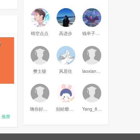
晴空点点
高进步
钱串子123
樊士骏
风居住
laoxianrou
嗨你好8mm
别給爺装纯
Yang_811
推荐