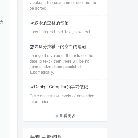
vlookup , the seach order does not to
be sorted.
仿
多余的空格的笔记
substitute(text, old_text, new_text)
去除分类轴上的空白的笔记
change the value of the axis cell from
date to text - then there will be no
consecutive dates populated
automatically.
Design Compiler的学习笔记
Cake chart:show levels of cascaded
information
查看更多
课程最新问题