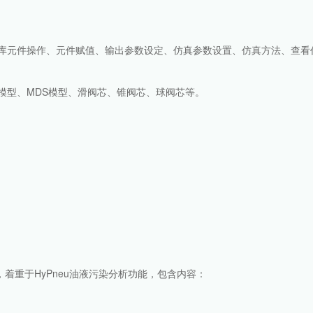
准库元件操作、元件赋值、输出参数设定、仿真参数设置、仿真方法、查看
模型、MDS模型、滑阀芯、锥阀芯、球阀芯等。
，着重于HyPneu油液污染分析功能，包含内容：