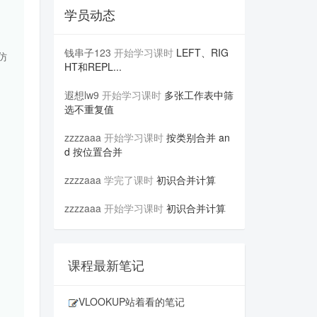
学员动态
钱串子123
开始学习课时
LEFT、RIG
仿
HT和REPL...
遐想lw9
开始学习课时
多张工作表中筛
选不重复值
zzzzaaa
开始学习课时
按类别合并 an
d 按位置合并
zzzzaaa
学完了课时
初识合并计算
zzzzaaa
开始学习课时
初识合并计算
课程最新笔记
VLOOKUP站着看的笔记