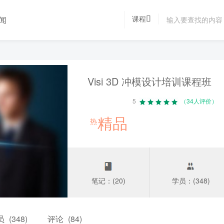
课程
闻
Visi 3D 冲模设计培训课程班
5
（34人评价）
精品
热
笔记：(20)
学员：(348)
员
(348)
评论
(84)