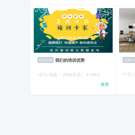
我们的培训优势
品牌介
培训特色
11万
12万+浏览
/
2304学员
/
4.5评分
推荐