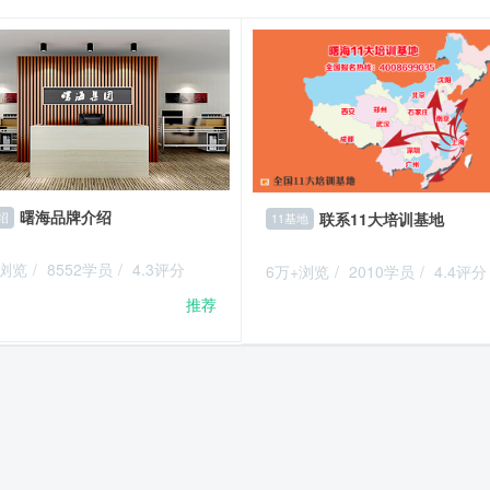
曙海品牌介绍
联系11大培训基地
绍
11基地
+浏览
/
8552学员
/
4.3评分
6万+浏览
/
2010学员
/
4.4评分
推荐