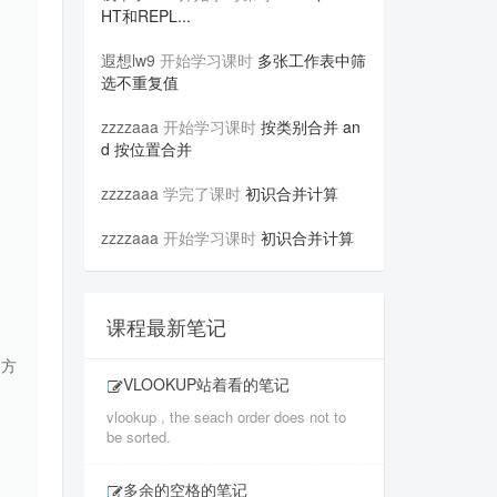
HT和REPL...
遐想lw9
开始学习课时
多张工作表中筛
选不重复值
zzzzaaa
开始学习课时
按类别合并 an
d 按位置合并
zzzzaaa
学完了课时
初识合并计算
zzzzaaa
开始学习课时
初识合并计算
课程最新笔记
制方
VLOOKUP站着看的笔记
vlookup , the seach order does not to
be sorted.
多余的空格的笔记