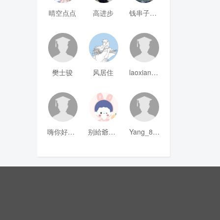
晴空点点
高进步
钱串子123
樊士骏
风居住
laoxianrou
嗨你好8mm
别給爺装纯
Yang_811