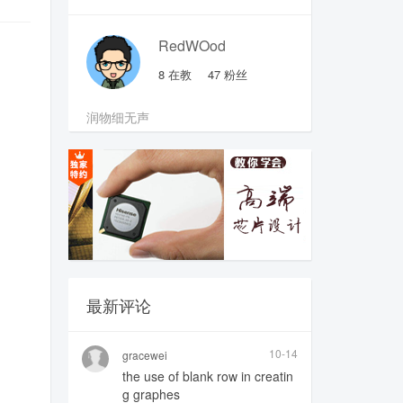
RedWOod
8
在教
47
粉丝
润物细无声
最新评论
10-14
gracewei
the use of blank row in creatin
g graphes