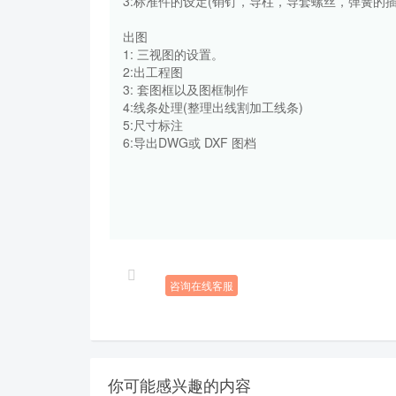
3:标准件的设定(销钉，导柱，导套螺丝，弹簧的
出图
1: 三视图的设置。
2:出工程图
3: 套图框以及图框制作
4:线条处理(整理出线割加工线条)
5:尺寸标注
6:导出DWG或 DXF 图档
咨询在线客服
你可能感兴趣的内容