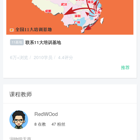
联系11大培训基地
11基地
6万+浏览
/
2010学员
/
4.4评分
推荐
课程教师
RedWOod
8
在教
47
粉丝
润物细无声