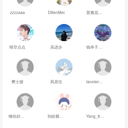
zzzzaaa
DillenMei
普雅花qya
晴空点点
高进步
钱串子123
樊士骏
风居住
laoxianrou
嗨你好8mm
别給爺装纯
Yang_811