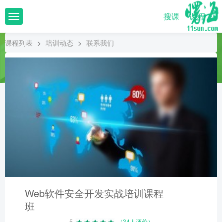
搜课
课程
T
o
g
课程列表
>
培训动态
>
联系我们
g
l
e
n
a
v
i
g
a
t
i
o
n
Web软件安全开发实战培训课程
班
5
（34人评价）