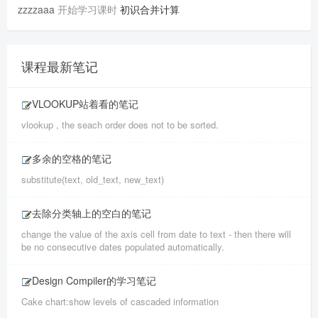
zzzzaaa
开始学习课时
初识合并计算
课程最新笔记
VLOOKUP站着看的笔记
vlookup , the seach order does not to be sorted.
多余的空格的笔记
substitute(text, old_text, new_text)
去除分类轴上的空白的笔记
change the value of the axis cell from date to text - then there will
be no consecutive dates populated automatically.
Design Compiler的学习笔记
Cake chart:show levels of cascaded information