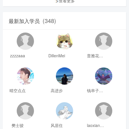
查看更多
(348)
最新加入学员
zzzzaaa
DillenMei
普雅花qya
晴空点点
高进步
钱串子123
樊士骏
风居住
laoxianrou