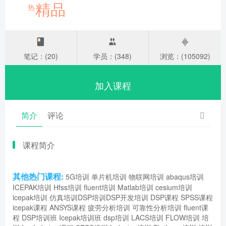
精品
热
笔记：(20)
学员：(348)
浏览：(105092)
加入课程
简介
评论
课程简介
其他热门课程:
5G培训
单片机培训
物联网培训
abaqus培训
ICEPAK培训
Hfss培训
fluent培训
Matlab培训
cesium培训
icepak培训
仿真培训
DSP培训
DSP开发培训
DSP课程
SPSS课程
icepak课程
ANSYS课程
疲劳分析培训
可靠性分析培训
fluent课
程
DSP培训班
Icepak培训班
dsp培训
LACS培训
FLOW培训
培