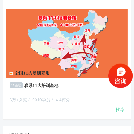
联系11大培训基地
11基地
6万+浏览
/
2010学员
/
4.4评分
推荐