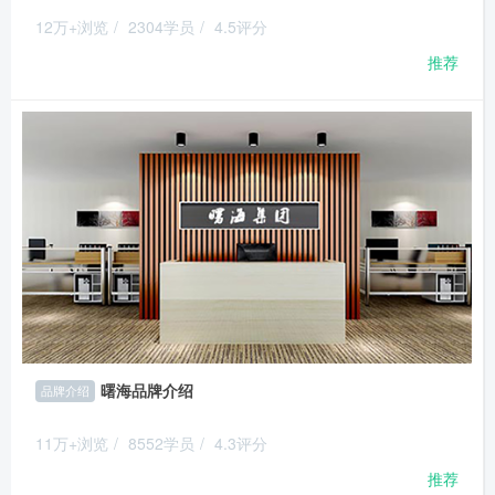
12万+浏览
/
2304学员
/
4.5评分
推荐
曙海品牌介绍
品牌介绍
11万+浏览
/
8552学员
/
4.3评分
推荐