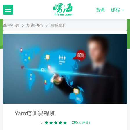
搜课
课程
T
o
g
课程列表
>
培训动态
>
联系我们
g
l
e
n
a
v
i
g
a
t
i
o
n
Yarn培训课程班
5
（285人评价）