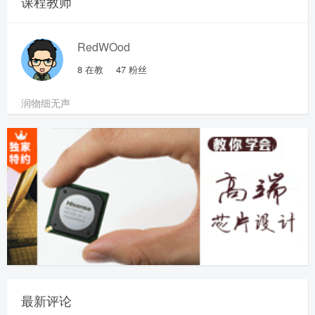
课程教师
RedWOod
8
在教
47
粉丝
润物细无声
最新评论