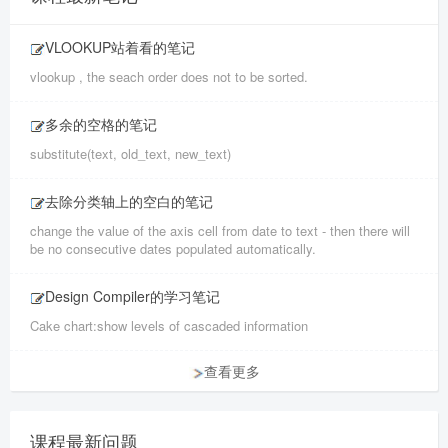
VLOOKUP站着看的笔记
vlookup , the seach order does not to be sorted.
多余的空格的笔记
substitute(text, old_text, new_text)
去除分类轴上的空白的笔记
change the value of the axis cell from date to text - then there will
be no consecutive dates populated automatically.
Design Compiler的学习笔记
Cake chart:show levels of cascaded information
查看更多
课程最新问题