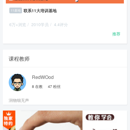
联系11大培训基地
11基地
6万+浏览
/
2010学员
/
4.4评分
推荐
课程教师
RedWOod
8
在教
47
粉丝
润物细无声