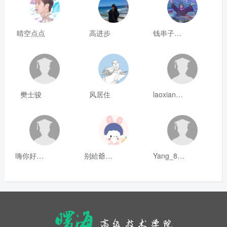
晴空点点
高进步
钱串子123
樊士骏
风居住
laoxianrou
嗨你好8mm
别給爺装纯
Yang_811