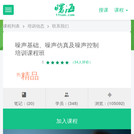
搜课
课程
T
o
g
课程列表
>
培训动态
>
联系我们
g
l
e
噪声基础、噪声仿真及噪声控制
n
培训课程班
a
v
5
（34人评价）
i
g
精品
热
a
t
i
o
n
笔记：(20)
学员：(348)
浏览：(105092)
加入课程