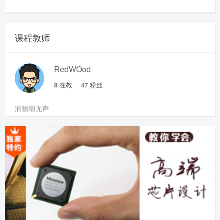
课程教师
RedWOod
8
在教
47
粉丝
润物细无声