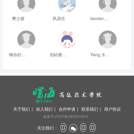
樊士骏
风居住
laoxianrou
嗨你好8mm
别給爺装纯
Yang_811
关于我们
|
加入我们
|
合作申请
|
联系我们
|
用户协议
备案号:沪ICP备08026168号
关注我们：