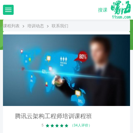
搜课
课程
T
o
g
课程列表
>
培训动态
>
联系我们
g
l
e
n
a
v
i
g
a
t
i
o
n
腾讯云架构工程师培训课程班
5
（34人评价）