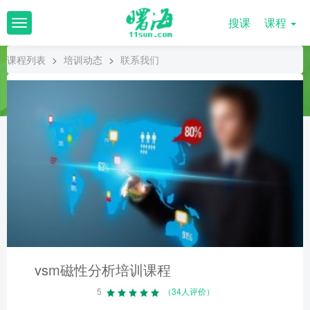
搜课
课程
T
o
g
课程列表
>
培训动态
>
联系我们
g
l
e
n
a
v
i
g
a
t
i
o
n
vsm磁性分析培训课程
5
（34人评价）