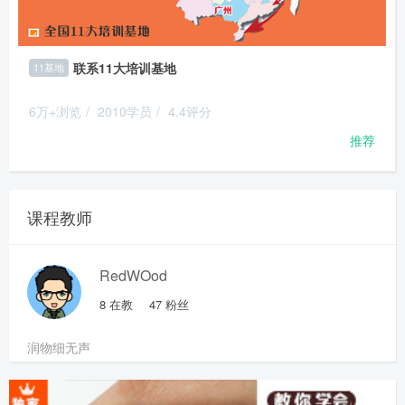
联系11大培训基地
11基地
6万+浏览
/
2010学员
/
4.4评分
推荐
课程教师
RedWOod
8
在教
47
粉丝
润物细无声