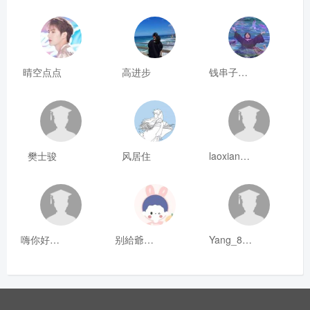
晴空点点
高进步
钱串子123
樊士骏
风居住
laoxianrou
嗨你好8mm
别給爺装纯
Yang_811