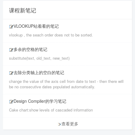
课程新笔记
VLOOKUP站着看的笔记
vlookup , the seach order does not to be sorted.
多余的空格的笔记
substitute(text, old_text, new_text)
去除分类轴上的空白的笔记
change the value of the axis cell from date to text - then there will
be no consecutive dates populated automatically.
Design Compiler的学习笔记
Cake chart:show levels of cascaded information
查看更多