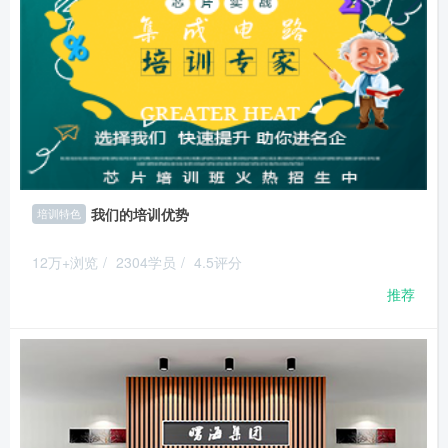
我们的培训优势
培训特色
12万+浏览
/
2304学员
/
4.5评分
推荐