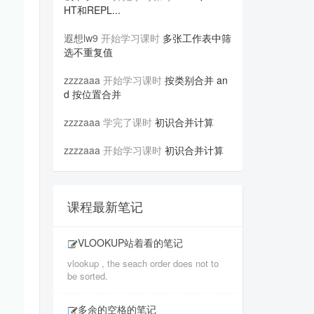
HT和REPL...
遐想lw9
开始学习课时
多张工作表中筛
选不重复值
zzzzaaa
开始学习课时
按类别合并 an
d 按位置合并
zzzzaaa
学完了课时
初识合并计算
zzzzaaa
开始学习课时
初识合并计算
课程最新笔记
VLOOKUP站着看的笔记
vlookup , the seach order does not to
be sorted.
多余的空格的笔记