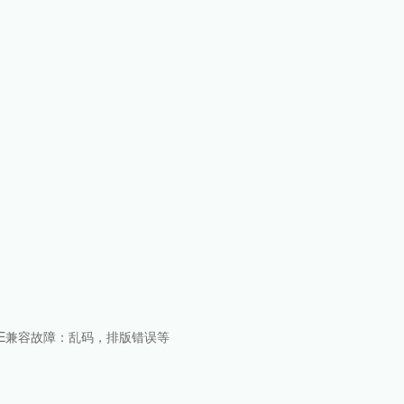
现象
汽车票
颜
天
车
银
手机
查题
交税
书籍
聊天
软件
序反应速度
头
足迹
仪
OFFICE兼容故障：乱码，排版错误等
功能
种功能