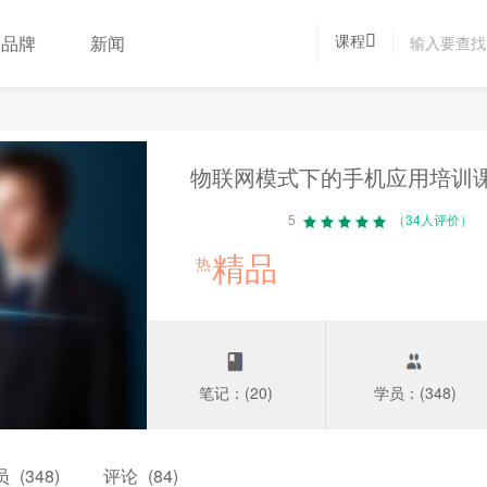
课程
品牌
新闻
物联网模式下的手机应用培训
5
（34人评价）
精品
热
笔记：(20)
学员：(348)
员
(348)
评论
(84)