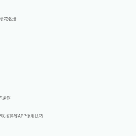
表格
础
作期末学生成绩花名册
算并提高效率
表
表
200字/分钟
计效率
秀
及连麦等细节操作
意的照片
下载文件
S直聘和智联招聘等APP使用技巧
件陷阱
APP介绍
费和网费等