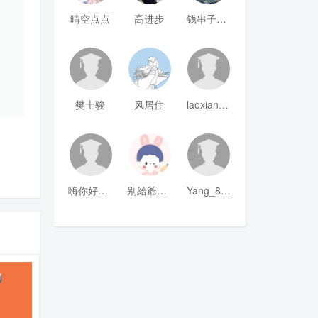
晴空点点
高进步
钱串子123
樊士骏
风居住
laoxianrou
嗨你好8mm
别給爺装纯
Yang_811