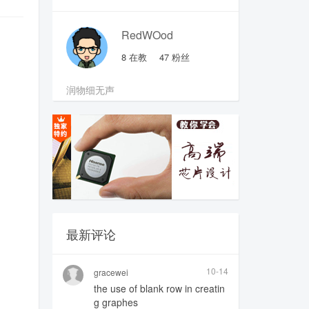
RedWOod
8
在教
47
粉丝
润物细无声
最新评论
10-14
gracewei
the use of blank row in creatin
g graphes