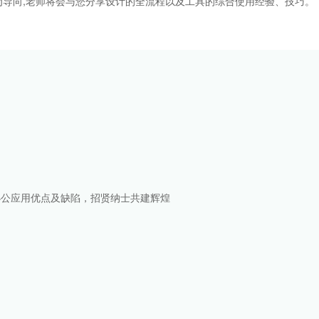
导向,老师将会与您分享设计的全流程以及工具的综合使用经验、技巧。
识
展及办公应用优点及缺陷，招贤纳士共建辉煌
成
用
夹
理