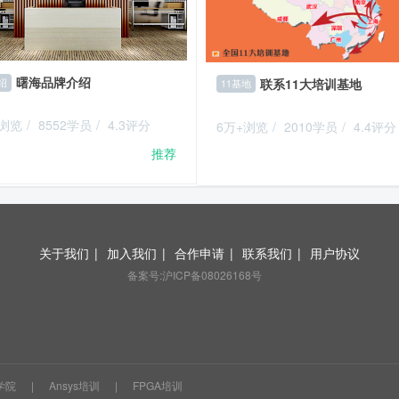
曙海品牌介绍
联系11大培训基地
绍
11基地
+浏览
/
8552学员
/
4.3评分
6万+浏览
/
2010学员
/
4.4评分
推荐
关于我们
|
加入我们
|
合作申请
|
联系我们
|
用户协议
备案号:沪ICP备08026168号
学院
|
Ansys培训
|
FPGA培训