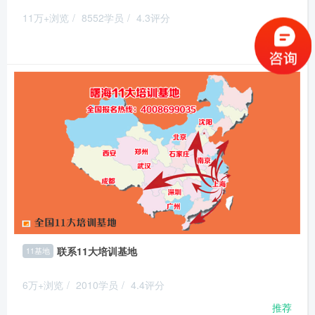
11万+浏览
/
8552学员
/
4.3评分
推荐
联系11大培训基地
11基地
6万+浏览
/
2010学员
/
4.4评分
推荐