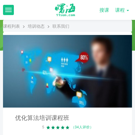
搜课
课程
T
o
g
课程列表
>
培训动态
>
联系我们
g
l
e
n
a
v
i
g
a
t
i
o
n
优化算法培训课程班
5
（34人评价）