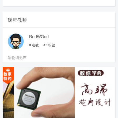
课程教师
RedWOod
8
在教
47
粉丝
润物细无声