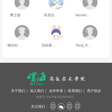
樊士骏
风居住
laoxianrou
嗨你好8mm
别給爺装纯
Yang_811
关于我们
|
加入我们
|
合作申请
|
联系我们
|
用户协议
备案号:沪ICP备08026168号
关注我们：