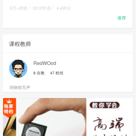
6万+浏览
/
2010学员
/
4.4评分
推荐
课程教师
RedWOod
8
在教
47
粉丝
润物细无声