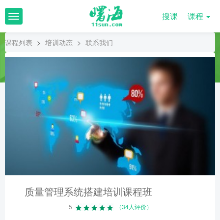
搜课
课程
T
o
g
课程列表
>
培训动态
>
联系我们
g
l
e
n
a
v
i
g
a
t
i
o
n
质量管理系统搭建培训课程班
5
（34人评价）