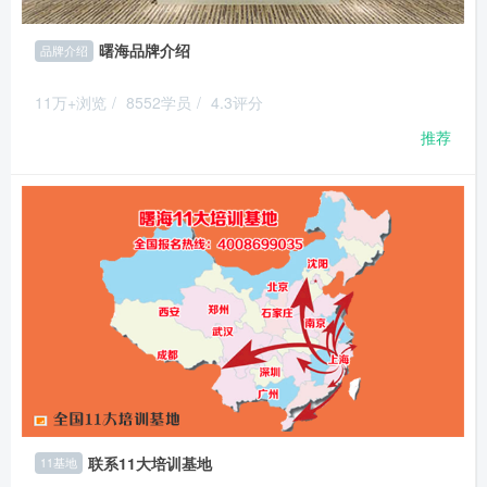
曙海品牌介绍
品牌介绍
11万+浏览
/
8552学员
/
4.3评分
推荐
联系11大培训基地
11基地