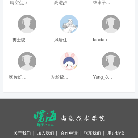
晴空点点
高进步
钱串子123
樊士骏
风居住
laoxianrou
嗨你好8mm
别給爺装纯
Yang_811
关于我们
|
加入我们
|
合作申请
|
联系我们
|
用户协议