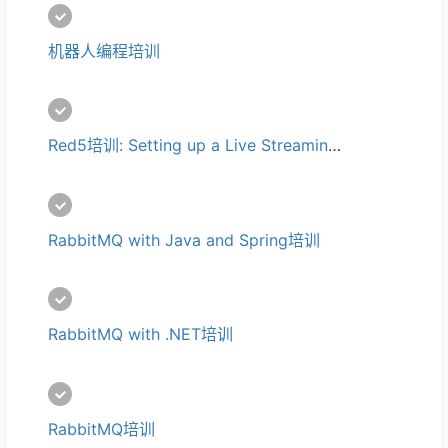
机器人编程培训 
Red5培训: Setting up a Live Streaming Media Server培训
RabbitMQ with Java and Spring培训
RabbitMQ with .NET培训
RabbitMQ培训