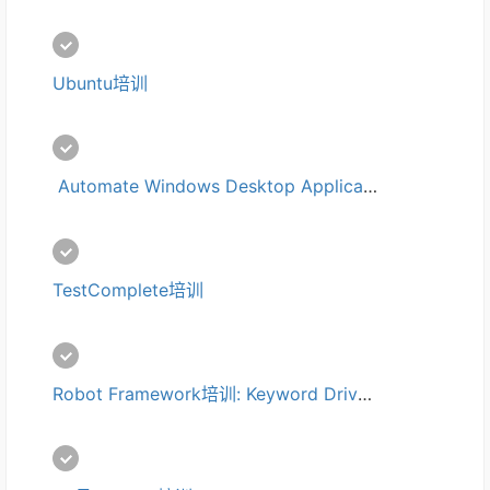
Ubuntu培训
 Automate Windows Desktop Applications with AutoIt培训
TestComplete培训
Robot Framework培训: Keyword Driven Acceptance Testing培训