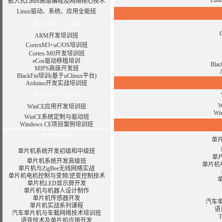
Li
嵌入式Linux高级编程及网络核心技术
Linux驱动、系统、应用全能班
嵌入式CPU--ARM
ARM开发培训班
CortexM3+uC/OS培训班
Cortex-M0开发培训班
eCos驱动移植培训
Bla
MIPS高级开发班
BlackFin培训(基于uClinux平台)
Arduino开发实战培训班
嵌入式OS--WinCE
WinCE应用开发培训班
W
WinCE系统定制与驱动班
Windows CE项目案例培训班
单片机培训
单
单片机系统开发初级和中级班
单片
单片机系统开发高级班
单片机
单片机与ZigBee无线网络实战
单片机电机控制与变频/逆变控制技术
单片机LED显示屏开发
单片机与机器人设计制作
单片机传感器开发
汽车
单片机实战系列课程
语
汽车单片机与车载网络技术培训班
语音技术及单片机应用开发