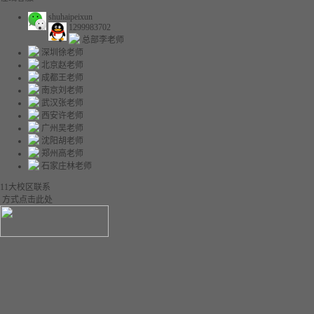
shuhaipeixun
1299983702
总部李老师
深圳徐老师
北京赵老师
成都王老师
南京刘老师
武汉张老师
西安许老师
广州吴老师
沈阳胡老师
郑州高老师
石家庄林老师
11大校区联系
方式点击此处