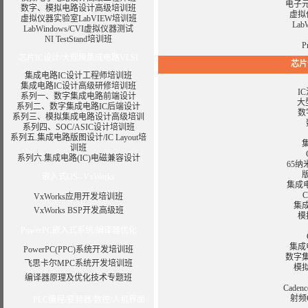
电子
数字、模拟电路设计高级培训班
虚拟
虚拟仪器实验室LabVIEW培训班
La
LabWindows/CVI虚拟仪器测试
NI TestStand培训班
P
芯片IC设计/大规模集成电路VLSI
芯片
集成电路IC设计工程师培训班
集成电路IC设计高级研修培训班
I
系列一、数字集成电路前端设计
大
系列二、数字集成电路IC后端设计
数
系列三、模拟集成电路设计高级培训
系列四、SOC/ASIC设计培训班
系列五.集成电路版图设计/IC Layout培
训班
系列六.集成电路(IC)电磁兼容设计
65
嵌入式OS--VxWorks
集成
VxWorks应用开发培训班
集
VxWorks BSP开发高级班
模
PowerPC嵌入式系统/编译器优化
集成
PowerPC(PPC)系统开发培训班
数字
飞思卡尔MPC系统开发培训班
模
编译器原理及优化技术专题班
Cade
射频
PLC编程/变频器/数控/人机界面