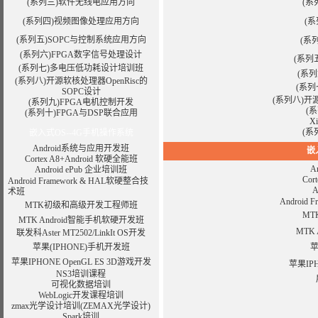
(系列三)软件无线电应用方向
(系
(系列四)视频图像处理应用方向
(
(系列五)SOPC与控制系统应用方向
(系
(系列六)FPGA数字信号处理设计
(系列
(系列七)多电压低功耗设计培训班
(系
(系列八)开源软核处理器OpenRisc的
(系
SOPC设计
(系列八)开源
(系列九)
FPGA电机控制开发
(
(系列十)FPGA与DSP联合应用
X
(系
嵌入式OS--4G手机操作系统
Android系统与应用开发班
嵌
Cortex A8+Android 软硬全能班
A
Android ePub 企业培训班
Cor
Android Framework & HAL软硬整合技
A
术班
Android
MTK初级和高级开发工程师班
M
MTK Android智能手机软硬开发班
MTK
联发科Aster MT2502/LinkIt OS开发
苹果(IPHONE)手机开发班
苹
苹果IPHONE OpenGL ES 3D游戏开发
苹果IPH
NS3培训课程
可视化数据培训
WebLogic开发课程培训
zmax光学设计培训
(ZEMAX光学设计)
Spark培训