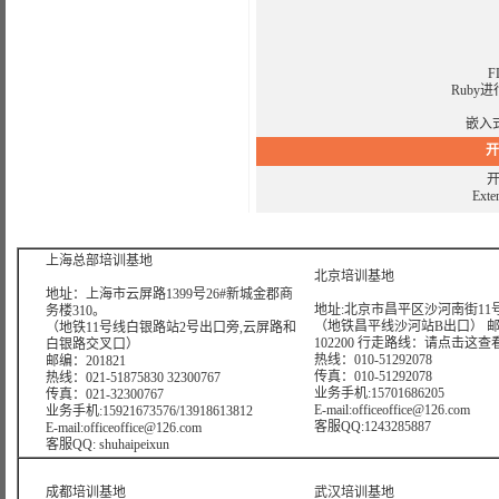
F
Ruby进
嵌入式
开
开
Ex
版权所有：上海曙海信息网络科
上海总部培训基地
北京培训基地
地址：上海市云屏路1399号26#新城金郡商
地址:北京市昌平区沙河南街11号
务楼310。
（地铁昌平线沙河站B出口） 
（地铁11号线白银路站2号出口旁,云屏路和
102200 行走路线：
请点击这查
白银路交叉口）
热线：010-51292078
邮编：201821
传真：010-51292078
热线：021-51875830 32300767
业务手机:15701686205
传真：021-32300767
E-mail:officeoffice@126.com
业务手机:15921673576/13918613812
客服QQ:1243285887
E-mail:officeoffice@126.com
客服QQ: shuhaipeixun
成都培训基地
武汉培训基地