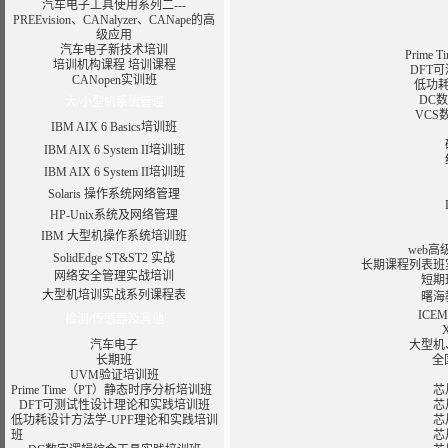
汽车电子工具使用系列二---
PREEvision、CANalyzer、CANape的高
级应用
汽车电子新技术培训
Prim
培训机构课程
培训课程
DFT
CANopen实训班
低功耗
DC
大/小型机系统管理
VC
IBM AIX 6 Basics培训班
IBM AIX 6 System II培训班
IBM AIX 6 System II培训班
Solaris 操作系统网络管理
HP-Unix系统及网络管理
IBM 大型机操作系统培训班
web高
SolidEdge ST&ST2 实战
长期
课程
列表
班
网络安全管理实战培训
短期
大型机培训实战系列课程表
曙海
ICE
检测/传感器及其他
汽车电子
大型机
长期班
全
UVM验证培训班
Prime Time（PT）静态时序分析培训班
芯
DFT可测试性设计理论和实践培训班
芯
低功耗设计方法学-UPF理论和实践培训
芯
班
芯