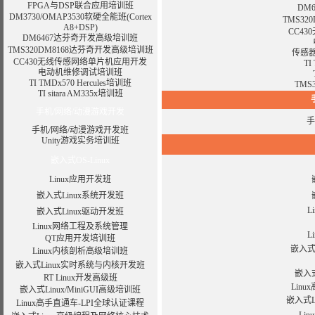
FPGA与DSP联合应用培训班
DM
DM3730/OMAP3530软硬全能班(Cortex
TMS3
A8+DSP)
CC4
DM6467达芬奇开发高级培训班
TMS320DM8168达芬奇开发高级培训班
传感
CC430无线传感网络单片机应用开发
TI
电动机维修调试培训班
TI TMDx570 Hercules培训班
TMS
TI sitara AM335x培训班
手机/网络/动漫游戏开发
手
手机/网络/动漫游戏开发班
Unity游戏实务培训班
嵌入式OS-Linux
Linux应用开发班
嵌入式Linux系统开发班
L
嵌入式Linux驱动开发班
Linux网络工程及系统管理
L
QT应用开发培训班
嵌入式
Linux内核剖析高级培训班
嵌入式Linux实时系统与内核开发班
嵌入式
RT Linux开发高级班
Lin
嵌入式Linux/MiniGUI高级培训班
嵌入式
Linux高手直通车-LPI全球认证课程