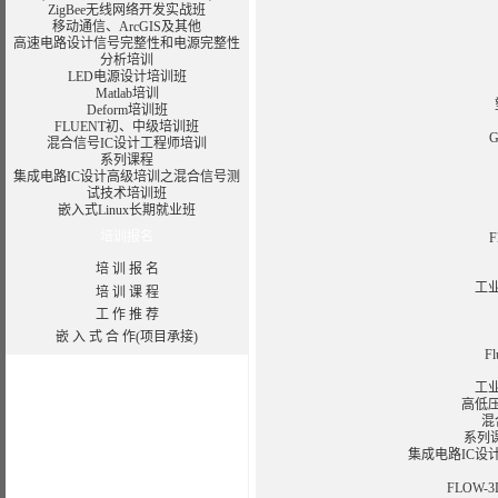
ZigBee无线网络开发实战班
移动通信、
ArcGIS
及其他
高速电路设计信号完整性和电源完整性
分析培训
LED电源设计培训班
Matlab培训
Deform培训班
FLUENT初、中级培训班
混合信号IC设计工程师培训
系列课程
集成电路IC设计高级培训之混合信号测
试技术培训班
嵌入式Linux长期就业班
培训报名
培 训 报 名
工
培 训 课 程
工 作 推 荐
嵌 入 式 合 作(项目承接)
F
工
高低
混
系列
集成电路IC设
FLOW