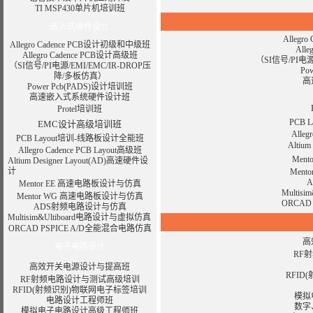
TI MSP430单片机培训班
嵌入式硬件设计
Alleg
Allegro Cadence PCB设计初级和中级班
All
Allegro Cadence PCB设计高级班
（SI信号/PI电源
（SI信号/PI电源/EMI/EMC/IR-DROP压
Po
降/多板仿真）
高
Power Pcb(PADS)设计培训班
高速嵌入式系统硬件设计班
Protel培训班
PCB
EMC设计高级培训班
Alleg
PCB Layout培训-线路板设计全能班
Altiu
Allegro Cadence PCB Layout高级班
Men
Altium Designer Layout(AD)高速硬件设
计
Men
Mentor EE 高速电路板设计与仿真
Multi
Mentor WG 高速电路板设计与仿真
ORCAD
ADS射频电路设计与仿真
Multisim&Ultiboard电路设计与虚拟仿真
ORCAD PSPICE A/D全能混合电路仿真
高
电子电路设计
RF
高效开关电源设计与提高班
RFI
RF射频电路设计与测试高级培训
RFID(射频识别)物联网电子标签培训
模拟
电路设计工程师班
数字
模拟电子电路设计高级工程师班