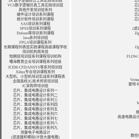
DC数字逻辑综合工具实践培训班
芯
VCS数字逻辑仿真工具实践培训班
芯
其他开发培训班系列
芯
硬件设计培训系列课程
芯
统计软件培训系列课程
芯
SAS培训系列课程
SPSS培训系列课程
(滤
Deform等培训系列课程
Z
Java系列培训班
FPGA培训课程系列
长期
课程
列表
班
实践课程
高级课程学校
O
培训
机构
周末班
短期
班
培训
班
系列课程
培训
机构
FLOW
曙海
教育
企业
培训
课程
系列
班
级
ICEM-CFD/ANSYS等系列培训班
Xilinx专业培训课程系列
大型机、小型机培训实战系列课程表
Veri
全国高校3G技术师资培训班
蒙特卡
IC采购师培训班
芯片、集成电路设计系列一
芯片、集成电路设计系列二
芯片、集成电路设计系列三
芯片、集成电路设计系列四
芯片、集成电路设计系列五
芯片、集成电路设计系列六
高速电路设
芯片、集成电路设计系列七
芯片、集成电路设计系列八
芯片、集成电路设计系列九
测量电子电路设计
数控
(滤波器和模拟OP放大器电路)