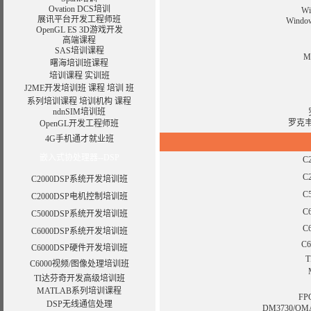
Ovation DCS培训
W
展讯平台开发工程师班
Wind
OpenGL ES 3D游戏开发
高端课程
SAS培训课程
M
曙海培训班课程
培训课程
实训班
J2ME开发培训班
课程
培训
班
系列培训课程
培训机构
课程
ndnSIM培训班
罗克韦
OpenGL开发工程师班
4G手机通才就业班
嵌入式协处理器--DSP
C
C
C2000DSP系统开发培训班
C
C2000DSP电机控制培训班
C
C5000DSP系统开发培训班
C
C6000DSP系统开发培训班
C
C6000DSP硬件开发培训班
C6000视频/图像处理培训班
TI达芬奇开发高级培训班
MATLAB系列培训课程
F
DSP无线通信处理
DM3730/OM