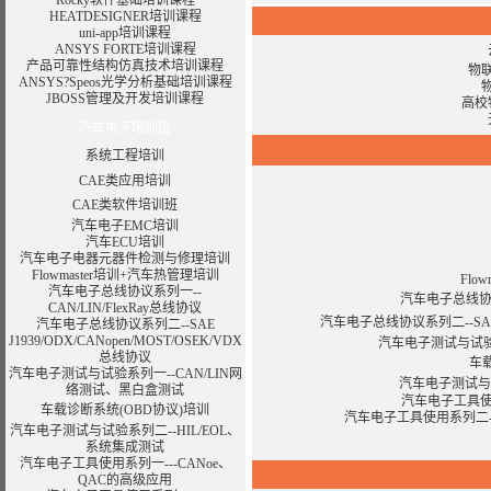
Rocky软件基础培训课程
HEATDESIGNER培训课程
uni-app培训课程
ANSYS FORTE培训课程
产品可靠性结构仿真技术培训课程
物
ANSYS?Speos光学分析基础培训课程
JBOSS管理及开发培训课程
高校
汽车电子培训班
系统工程培训
CAE类应用培训
CAE类软件培训班
汽车电子EMC培训
汽车ECU培训
汽车电子电器元器件检测与修理培训
Flowmaster培训+汽车热管理培训
Flo
汽车电子总线协议系列一--
汽车电子总线协议系
CAN/LIN/FlexRay总线协议
汽车电子总线协议系列二--SAE J1
汽车电子总线协议系列二--SAE
J1939/ODX/CANopen/MOST/OSEK/VDX
汽车电子测试与试验
总线协议
车
汽车电子测试与试验系列一--CAN/LIN网
汽车电子测试与试
络测试、黑白盒测试
汽车电子工具使用
车载诊断系统(OBD协议)培训
汽车电子工具使用系列二---PR
汽车电子测试与试验系列二--HIL/EOL、
系统集成测试
汽车电子工具使用系列一---CANoe、
QAC的高级应用