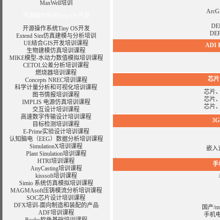
MaxWell培训
Ar
开源操作系统Tiny OS开发
D
开源操作系统Tiny OS开发
DE
Extend Sim仿真建模与分析培训
UE结合GIS开发培训课程
ADI 
生物建模仿真培训课程
MIKE模型-水动力数值模拟培训课程
CETOL公差分析培训课程
燃烧器培训课程
芯片
Concepts NREC培训课程
科学计量分析和可视化培训课程
芯片
图书情报培训课程
芯片
IMPLIS 电源仿真培训课程
芯片
交互设计培训课程
高速数字传输设计培训课程
3
目标检测培训课程
E-Prime实验设计培训课程
认知脑电（EEG）数据分析培训课程
SimulationX培训课程
嵌入
Plant Sinulation培训课程
HTRI培训课程
手
AnyCasting培训课程
kisssoft培训课程
Simio 系统仿真模拟培训课程
MAGMAsoft压铸模流分析培训课程
SOC芯片设计培训课程
DFX培训-面向制造和装配的产品
国产/
ADF培训课程
手机